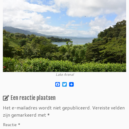
Lake Arenal
F
T
a
w
c
i
Een reactie plaatsen
e
t
b
t
o
e
Het e-mailadres wordt niet gepubliceerd.
Vereiste velden
o
r
zijn gemarkeerd met
*
k
Reactie
*