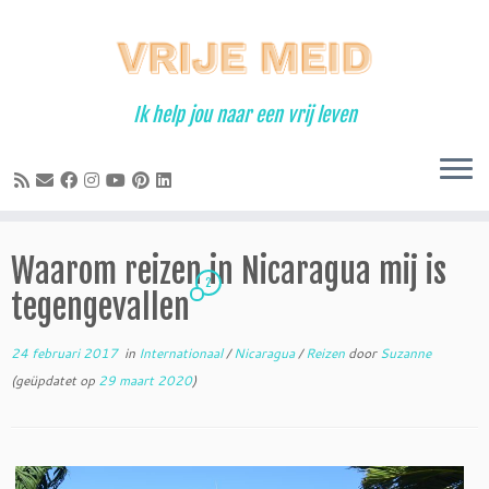
Ga
naar
inhoud
Ik help jou naar een vrij leven
Waarom reizen in Nicaragua mij is
2
tegengevallen
24 februari 2017
in
Internationaal
/
Nicaragua
/
Reizen
door
Suzanne
(geüpdatet op
29 maart 2020
)