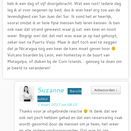
heb ik een dag of vijf doorgebracht. Wat een rust! Iedere dag
lag ik al voor negenen op bed, dus ik was heel erg toe aan de
levendigheid van San Juan del Sur. Ik vond het er heerlijk,
vooral omdat ik er hele fijne mensen heb leren kennen. Ik ben
ook naar dat strand geweest waar jij zat: een keer en nooit
weer. Begrijp wel dat dat niet was waar je op had gehoopt,
zeker niet na Puerto Viejo. Maar ik durf toch wel te zeggen
dat je Nicaragua nog een keer de kans moet geven hoor
Vulcano boarden bij Leon, een homestay in de buurt van
Matagalpa, of duiken bij de Corn Islands… genoeg te doen om
je beeld te veranderen!
Suzanne
Antwoorden
↓
Bericht
auteur
1 maart 2017 om 08:10
Thanks voor je uitgebreide reactie
Ik denk dat we
ook net pech hebben gehad en dat een reiservaring vaak
wordt gevormd door de mensen om je heen, het weer
en alle andere randvoorwaarden. Dat was bij ons