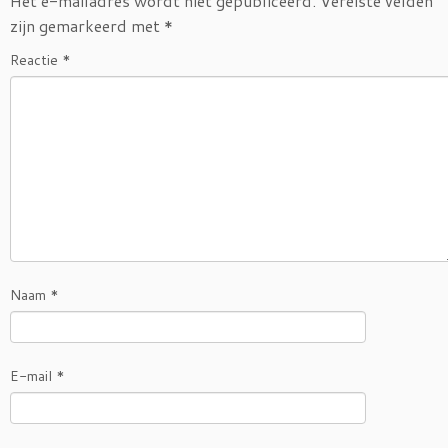
Het e-mailadres wordt niet gepubliceerd.
Vereiste velden
zijn gemarkeerd met
*
Reactie
*
Naam
*
E-mail
*