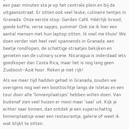
een paar minuten sta je op het centrale plein en bij de
uitgaansstraat. Er zitten ook veel leuke, culinaire tentjes in
Granada. Onze eerste stop: Garden Café. Héérlijk brood,
goede koffie, verse sapjes, yummie! Ook zie ik hier een
aantal mensen met hun laptop zitten. Ik voel me thuis! We
doen verder niet heel veel spannends in Granada: een
beetje rondlopen, de schattige straatjes bekijken en
genieten van de culinary scene. Nicaragua is inderdaad iets
goedkoper dan Costa Rica, maar het is nog lang geen
Zuidoost-Azië hoor. Reken je niet rijk!
Als we meer tijd hadden gehad in Granada, zouden we
overigens nog wel een boottochtje langs de Isletas en een
tour door alle ‘binnenplaatsjes’ hebben willen doen. Van
buitenaf zien veel huizen er mooi maar ‘saai’ uit. Kijk je
echter naar binnen, dan ontdek je een superschattig
binnenplaatsje waar een restaurantje, galerie of weet ik
wat blijkt te zitten.