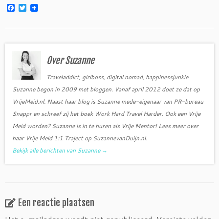
F
T
a
w
c
i
e
t
b
t
o
e
o
r
Over Suzanne
k
Traveladdict, girlboss, digital nomad, happinessjunkie
Suzanne begon in 2009 met bloggen. Vanaf april 2012 doet ze dat op
VrijeMeid.nl. Naast haar blog is Suzanne mede-eigenaar van PR-bureau
Snappr en schreef zij het boek Work Hard Travel Harder. Ook een Vrije
Meid worden? Suzanne is in te huren als Vrije Mentor! Lees meer over
haar Vrije Meid 1:1 Traject op SuzannevanDuijn.nl.
Bekijk alle berichten van Suzanne
→
Een reactie plaatsen