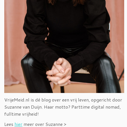
VrijeMeid.nl is dé blog over een vrij leven, opgericht door
Suzanne van Duijn. Haar motto? Parttime digital nomad,
fulltime vrijheid!
Lees
hier
meer over Suzanne >