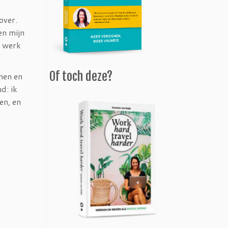
over.
en mijn
n werk
Of toch deze?
nen en
d: ik
en, en