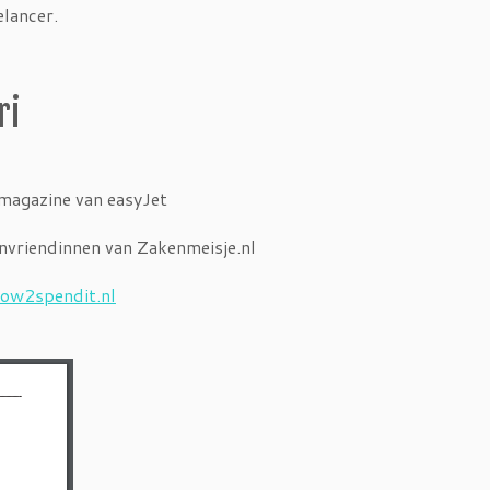
elancer.
ri
-magazine van easyJet
nvriendinnen van Zakenmeisje.nl
ow2spendit.nl