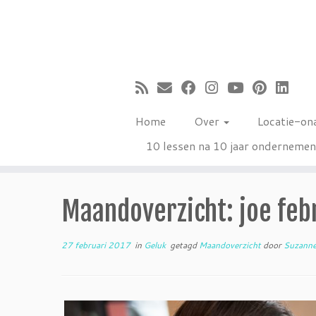
Ga
naar
inhoud
Home
Over
Locatie-on
10 lessen na 10 jaar onderneme
Maandoverzicht: joe febr
27 februari 2017
in
Geluk
getagd
Maandoverzicht
door
Suzann