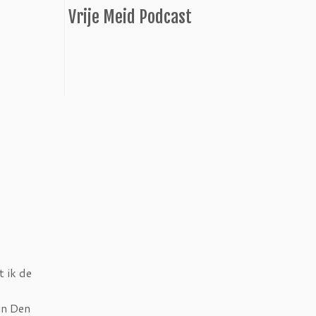
Vrije Meid Podcast
t ik de
in Den