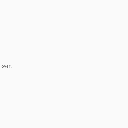
g
over.