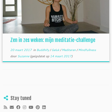
Zen in zes weken: mijn meditatie-challenge
20 maart 2017
in
Buddhify
/
Geluk
/
Mediteren
/
Mindfullness
door
Suzanne
(geüpdatet op
14 maart 2017
)
Stay tuned