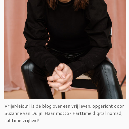
VrijeMeid.nl is dé blog over een vrij leven, opgericht door
Suzanne van Duijn. Haar motto? Parttime digital nomad,
fulltime vrijheid!