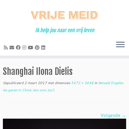
Ga
naar
inhoud
Ik help jou naar een vrij leven
Shanghai Ilona Dielis
Gepubliceerd
2 maart 2017
met dimensies
5472 × 3648
in
Betaald Engelse
les geven in China: iets voor jou?
.
Volgende →