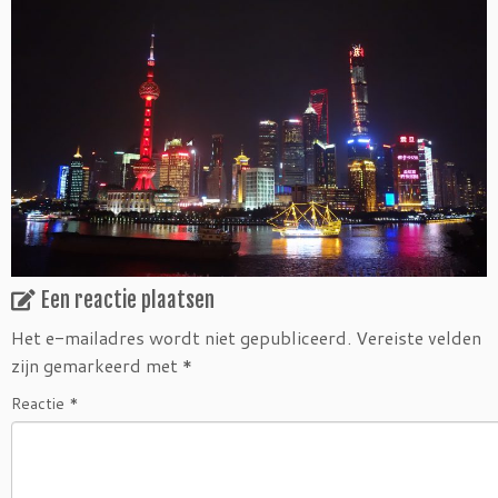
Een reactie plaatsen
Het e-mailadres wordt niet gepubliceerd.
Vereiste velden
zijn gemarkeerd met
*
Reactie
*