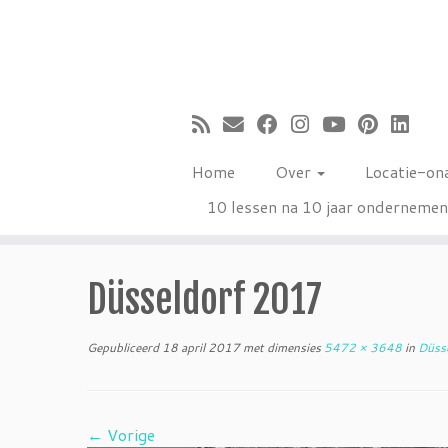
Ga
naar
inhoud
Home
Over
Locatie-on
10 lessen na 10 jaar onderneme
Düsseldorf 2017
Gepubliceerd
18 april 2017
met dimensies
5472 × 3648
in
Düsse
← Vorige