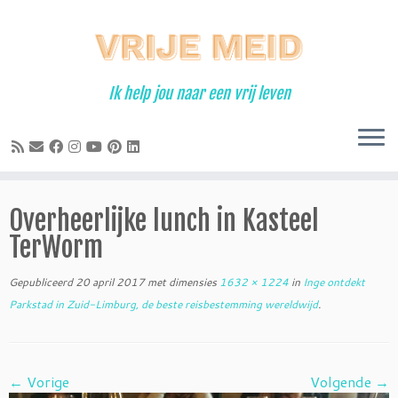
Ga
naar
inhoud
Ik help jou naar een vrij leven
Overheerlijke lunch in Kasteel
TerWorm
Gepubliceerd
20 april 2017
met dimensies
1632 × 1224
in
Inge ontdekt
Parkstad in Zuid-Limburg, de beste reisbestemming wereldwijd
.
← Vorige
Volgende →