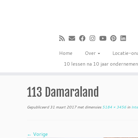
Ga
naar
inhoud
Home
Over
Locatie-on
10 lessen na 10 jaar onderneme
113 Damaraland
Gepubliceerd
31 maart 2017
met dimensies
5184 × 3456
in
Inte
← Vorige