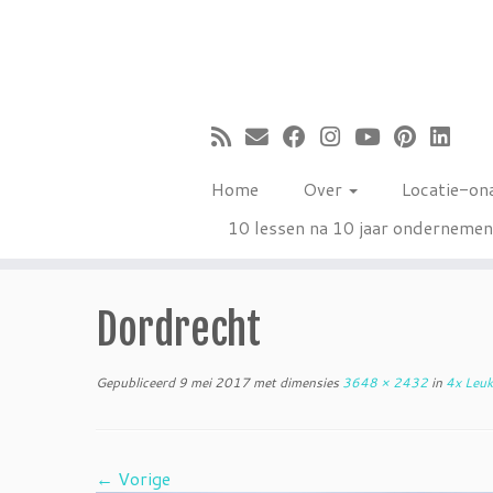
Ga
naar
inhoud
Home
Over
Locatie-on
10 lessen na 10 jaar onderneme
Dordrecht
Gepubliceerd
9 mei 2017
met dimensies
3648 × 2432
in
4x Leuk
← Vorige