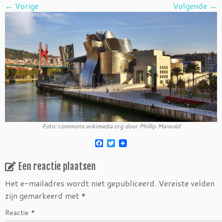
← Vorige
Volgende →
Foto: commons.wikimedia.org door Phillip Maiwald
F
T
a
w
c
i
Een reactie plaatsen
e
t
b
t
o
e
Het e-mailadres wordt niet gepubliceerd.
Vereiste velden
o
r
zijn gemarkeerd met
*
k
Reactie
*