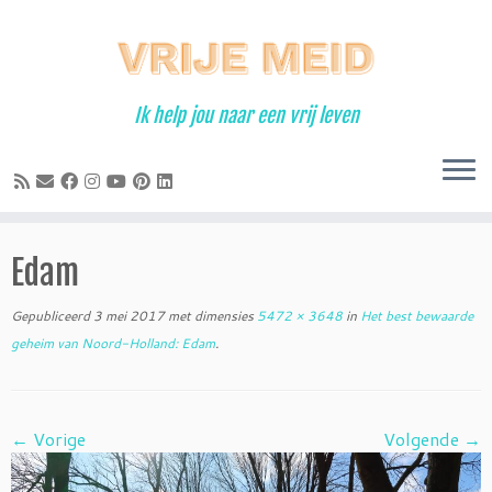
Ga
naar
inhoud
Ik help jou naar een vrij leven
Edam
Gepubliceerd
3 mei 2017
met dimensies
5472 × 3648
in
Het best bewaarde
geheim van Noord-Holland: Edam
.
← Vorige
Volgende →