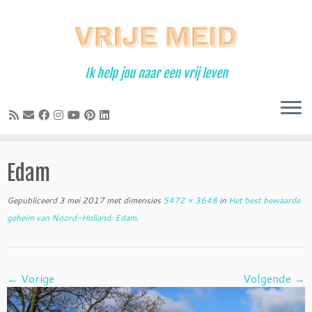
Ga
naar
inhoud
Ik help jou naar een vrij leven
Edam
Gepubliceerd
3 mei 2017
met dimensies
5472 × 3648
in
Het best bewaarde
geheim van Noord-Holland: Edam
.
← Vorige
Volgende →