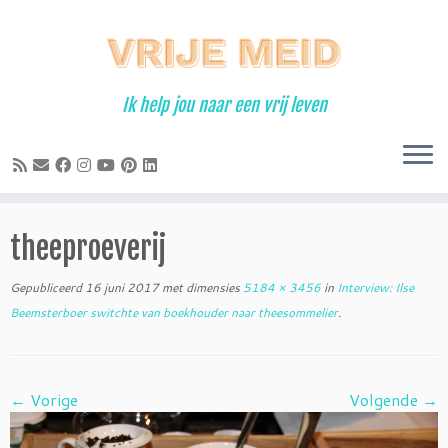
Ga
naar
inhoud
Ik help jou naar een vrij leven
theeproeverij
Gepubliceerd
16 juni 2017
met dimensies
5184 × 3456
in
Interview: Ilse
Beemsterboer switchte van boekhouder naar theesommelier
.
← Vorige
Volgende →