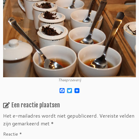
Theeproeverij
F
T
a
w
c
i
Een reactie plaatsen
e
t
b
t
o
e
Het e-mailadres wordt niet gepubliceerd.
Vereiste velden
o
r
zijn gemarkeerd met
*
k
Reactie
*