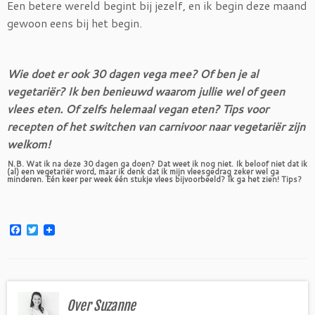
Een betere wereld begint bij jezelf, en ik begin deze maand
gewoon eens bij het begin.
Wie doet er ook 30 dagen vega mee? Of ben je al
vegetariër? Ik ben benieuwd waarom jullie wel of geen
vlees eten. Of zelfs helemaal vegan eten? Tips voor
recepten of het switchen van carnivoor naar vegetariër zijn
welkom!
N.B. Wat ik na deze 30 dagen ga doen? Dat weet ik nog niet. Ik beloof niet dat ik
(al) een vegetariër word, maar ik denk dat ik mijn vleesgedrag zeker wel ga
minderen. Eén keer per week één stukje vlees bijvoorbeeld? Ik ga het zien! Tips?
F
T
a
w
c
i
e
t
b
t
o
e
o
r
Over Suzanne
k