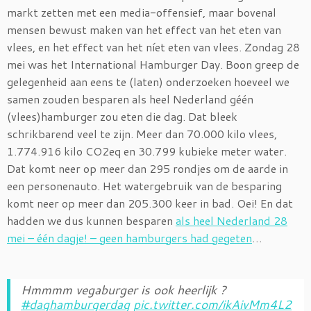
markt zetten met een media-offensief, maar bovenal
mensen bewust maken van het effect van het eten van
vlees, en het effect van het níet eten van vlees. Zondag 28
mei was het International Hamburger Day. Boon greep de
gelegenheid aan eens te (laten) onderzoeken hoeveel we
samen zouden besparen als heel Nederland géén
(vlees)hamburger zou eten die dag. Dat bleek
schrikbarend veel te zijn. Meer dan 70.000 kilo vlees,
1.774.916 kilo CO2eq en 30.799 kubieke meter water.
Dat komt neer op meer dan 295 rondjes om de aarde in
een personenauto. Het watergebruik van de besparing
komt neer op meer dan 205.300 keer in bad. Oei! En dat
hadden we dus kunnen besparen
als heel Nederland 28
mei – één dagje! – geen hamburgers had gegeten
…
Hmmmm vegaburger is ook heerlijk ?
#daghamburgerdag
pic.twitter.com/ikAivMm4L2