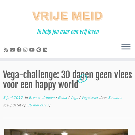
Ga
naar
inhoud
Ik help jou naar een vrij leven
Vega-challenge: 30 dagen geen vlees
3
voor een happy world
5 juni 2017
in
Eten en drinken
/
Geluk
/
Vega
/
Vegetarier
door
Suzanne
(geüpdatet op
30 mei 2017
)