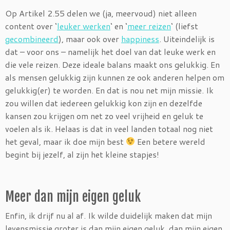
Op Artikel 2.55 delen we (ja, meervoud) niet alleen
content over ‘
leuker werken
‘ en ‘
meer reizen
‘ (liefst
gecombineerd
), maar ook over
happiness
. Uiteindelijk is
dat – voor ons – namelijk het doel van dat leuke werk en
die vele reizen. Deze ideale balans maakt ons gelukkig. En
als mensen gelukkig zijn kunnen ze ook anderen helpen om
gelukkig(er) te worden. En dat is nou net mijn missie. Ik
zou willen dat iedereen gelukkig kon zijn en dezelfde
kansen zou krijgen om net zo veel vrijheid en geluk te
voelen als ik. Helaas is dat in veel landen totaal nog niet
het geval, maar ik doe mijn best
Een betere wereld
begint bij jezelf, al zijn het kleine stapjes!
Meer dan mijn eigen geluk
Enfin, ik drijf nu al af. Ik wilde duidelijk maken dat mijn
levensmissie groter is dan mijn eigen geluk, dan mijn eigen