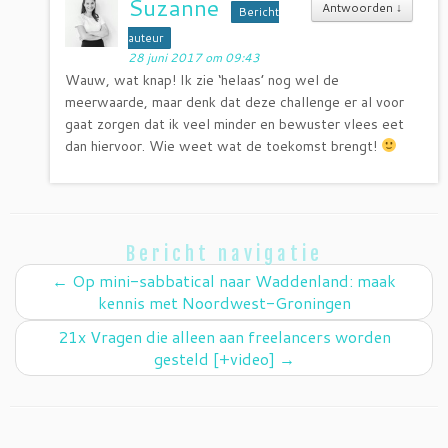
Suzanne
Antwoorden
↓
Bericht
auteur
28 juni 2017 om 09:43
Wauw, wat knap! Ik zie ‘helaas’ nog wel de
meerwaarde, maar denk dat deze challenge er al voor
gaat zorgen dat ik veel minder en bewuster vlees eet
dan hiervoor. Wie weet wat de toekomst brengt!
Bericht navigatie
←
Op mini-sabbatical naar Waddenland: maak
kennis met Noordwest-Groningen
21x Vragen die alleen aan freelancers worden
gesteld [+video]
→