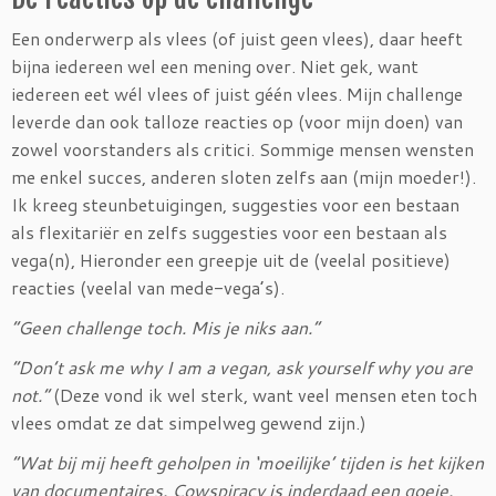
Een onderwerp als vlees (of juist geen vlees), daar heeft
bijna iedereen wel een mening over. Niet gek, want
iedereen eet wél vlees of juist géén vlees. Mijn challenge
leverde dan ook talloze reacties op (voor mijn doen) van
zowel voorstanders als critici. Sommige mensen wensten
me enkel succes, anderen sloten zelfs aan (mijn moeder!).
Ik kreeg steunbetuigingen, suggesties voor een bestaan
als flexitariër en zelfs suggesties voor een bestaan als
vega(n), Hieronder een greepje uit de (veelal positieve)
reacties (veelal van mede-vega’s).
“Geen challenge toch. Mis je niks aan.”
“Don’t ask me why I am a vegan, ask yourself why you are
not.”
(Deze vond ik wel sterk, want veel mensen eten toch
vlees omdat ze dat simpelweg gewend zijn.)
“Wat bij mij heeft geholpen in ‘moeilijke’ tijden is het kijken
van documentaires. Cowspiracy is inderdaad een goeie.