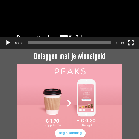
00:00
13:19
Beleggen met je wisselgeld