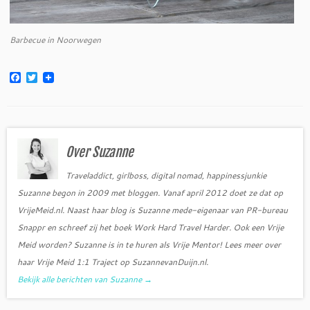
Barbecue in Noorwegen
F
T
a
w
c
i
e
t
b
t
o
e
o
r
Over Suzanne
k
Traveladdict, girlboss, digital nomad, happinessjunkie
Suzanne begon in 2009 met bloggen. Vanaf april 2012 doet ze dat op
VrijeMeid.nl. Naast haar blog is Suzanne mede-eigenaar van PR-bureau
Snappr en schreef zij het boek Work Hard Travel Harder. Ook een Vrije
Meid worden? Suzanne is in te huren als Vrije Mentor! Lees meer over
haar Vrije Meid 1:1 Traject op SuzannevanDuijn.nl.
Bekijk alle berichten van Suzanne
→