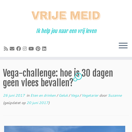
Ga
naar
inhoud
Ik help jou naar een vrij leven
Vega-challenge: hoe is 30 dagen
4
geen vlees bevallen?
26 juni 2017
in
Eten en drinken
/
Geluk
/
Vega
/
Vegetarier
door
Suzanne
(geüpdatet op
20 juni 2017
)