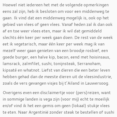
Hoewel niet iedereen het met de volgende opmerkingen
eens zal zijn, heb ik besloten om voor een middenweg te
gaan. Ik vind dat een middenweg mogelijk is, ook op het
gebied van vlees of geen vlees. Vanaf heden zal ik dan ook
af en toe weer vlees eten, maar ik wil dat gemiddeld
slechts één keer per week gaan doen. De rest van de week
eet ik vegetarisch, maar één keer per week mag ik van
mezelf weer gaan genieten van een broodje rosbief, een
goede burger, een halve kip, bacon, eend met hoisinsaus,
lamsrack, zalmfilet, sushi, tonijnsteak, Serranoham,
kipsaté en whatnot. Liefst van dieren die een beter leven
hebben gehad dan de meeste dieren uit de vleesindustrie,
zoals de vers gevangen visjes bij t’Ailand in Lauwersoog.
Overigens even een disclaimertje voor (pers)reizen, want
in sommige landen is vega zijn (voor mij) echt te moeilijk
en/of vind ik het een gemis om geen (lokaal) stukje vlees
te eten. Naar Argentinië zonder steak te bestellen of sushi