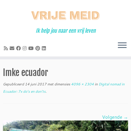
Ga
naar
inhoud
Ik help jou naar een vrij leven
Imke ecuador
Gepubliceerd
14 juni 2017
met dimensies
4096 × 2304
in
Digital nomad in
Ecuador: 7x do’s en don’ts
.
Volgende →