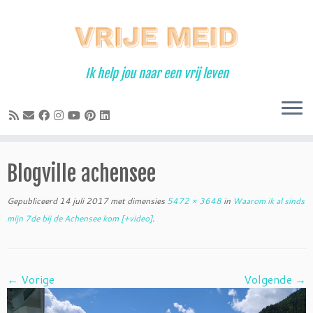
Ga
naar
inhoud
Ik help jou naar een vrij leven
Blogville achensee
Gepubliceerd
14 juli 2017
met dimensies
5472 × 3648
in
Waarom ik al sinds
mijn 7de bij de Achensee kom [+video]
.
← Vorige
Volgende →