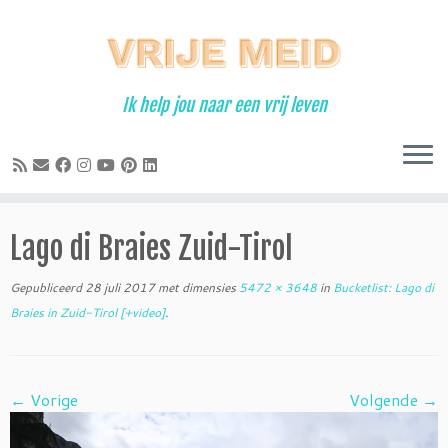
Ga
naar
inhoud
Ik help jou naar een vrij leven
Lago di Braies Zuid-Tirol
Gepubliceerd
28 juli 2017
met dimensies
5472 × 3648
in
Bucketlist: Lago di
Braies in Zuid-Tirol [+video]
.
← Vorige
Volgende →