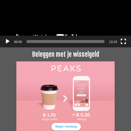
00:00
13:19
Beleggen met je wisselgeld