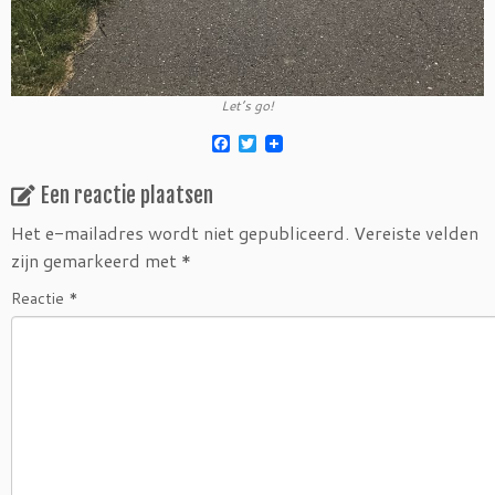
Let’s go!
F
T
a
w
c
i
Een reactie plaatsen
e
t
b
t
o
e
Het e-mailadres wordt niet gepubliceerd.
Vereiste velden
o
r
zijn gemarkeerd met
*
k
Reactie
*