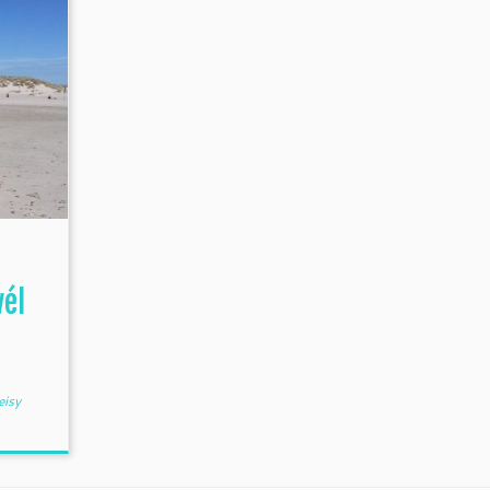
él
eisy