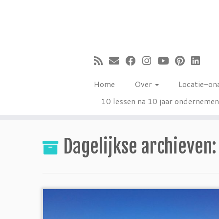
Ga
naar
inhoud
Home
Over
Locatie-on
10 lessen na 10 jaar onderneme
Dagelijkse archieven