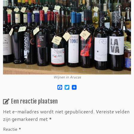
Wijnen in Arucas
F
T
a
w
c
i
Een reactie plaatsen
e
t
b
t
o
e
Het e-mailadres wordt niet gepubliceerd.
Vereiste velden
o
r
zijn gemarkeerd met
*
k
Reactie
*