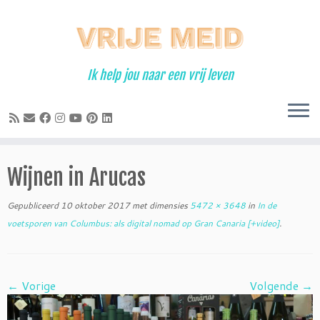
Ga
naar
inhoud
Ik help jou naar een vrij leven
Wijnen in Arucas
Gepubliceerd
10 oktober 2017
met dimensies
5472 × 3648
in
In de
voetsporen van Columbus: als digital nomad op Gran Canaria [+video]
.
← Vorige
Volgende →