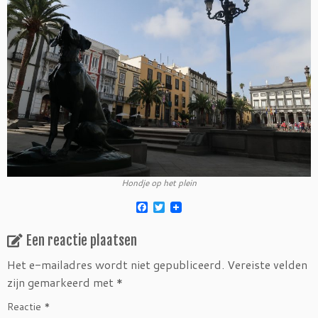
Hondje op het plein
F
T
a
w
c
i
Een reactie plaatsen
e
t
b
t
o
e
Het e-mailadres wordt niet gepubliceerd.
Vereiste velden
o
r
zijn gemarkeerd met
*
k
Reactie
*