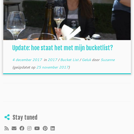
Update: hoe staat het met mijn bucketlist?
4 december 2017
in
2017
/
Bucket List
/
Geluk
door
Suzanne
(geüpdatet op
25 november 2017
)
Stay tuned