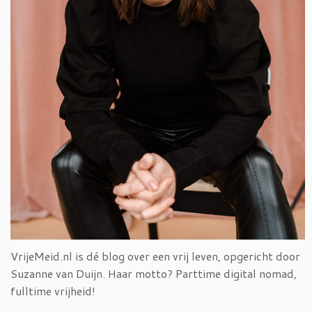
VrijeMeid.nl is dé blog over een vrij leven, opgericht door
Suzanne van Duijn. Haar motto? Parttime digital nomad,
fulltime vrijheid!