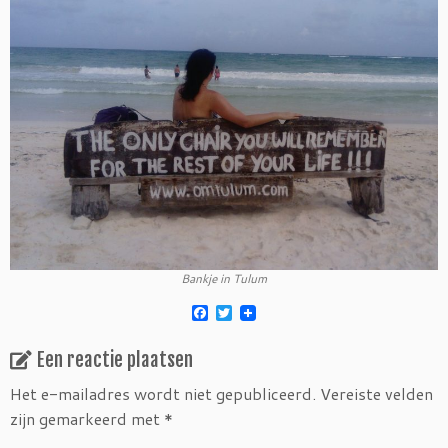
Bankje in Tulum
F
T
a
w
c
i
Een reactie plaatsen
e
t
b
t
o
e
Het e-mailadres wordt niet gepubliceerd.
Vereiste velden
o
r
zijn gemarkeerd met
*
k