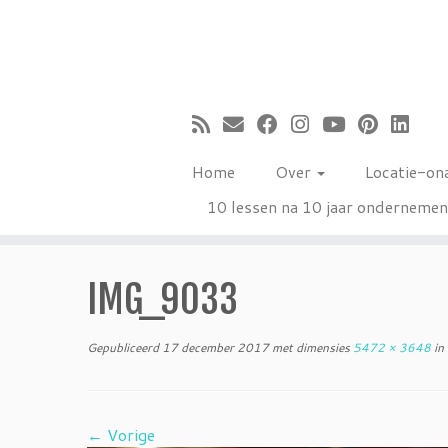
Ga
naar
inhoud
Home
Over
Locatie-on
10 lessen na 10 jaar onderneme
IMG_9033
Gepubliceerd
17 december 2017
met dimensies
5472 × 3648
in
← Vorige