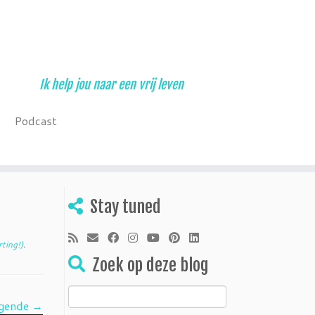
Ik help jou naar een vrij leven
Podcast
Stay tuned
rting!)
.
Zoek op deze blog
Zoeken
gende →
naar: