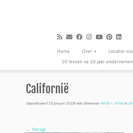
Ga
naar
inhoud
Home
Over
Locatie-on
10 lessen na 10 jaar onderneme
Californië
Gepubliceerd
10 januari 2018
met dimensies
4608 × 3456
in
De 
← Vorige