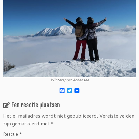
Wintersport Achensee
F
T
a
w
c
i
Een reactie plaatsen
e
t
b
t
o
e
Het e-mailadres wordt niet gepubliceerd.
Vereiste velden
o
r
zijn gemarkeerd met
*
k
Reactie
*