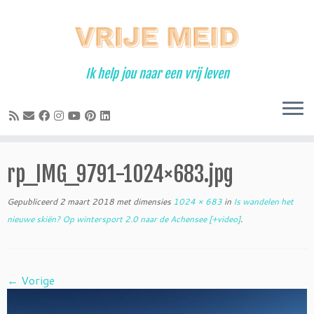
Ga
naar
inhoud
Ik help jou naar een vrij leven
rp_IMG_9791-1024×683.jpg
Gepubliceerd
2 maart 2018
met dimensies
1024 × 683
in
Is wandelen het
nieuwe skiën? Op wintersport 2.0 naar de Achensee [+video]
.
← Vorige