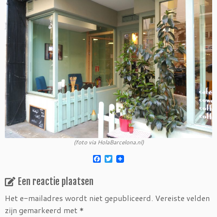
(foto via HolaBarcelona.nl)
F
T
a
w
c
i
Een reactie plaatsen
e
t
b
t
o
e
Het e-mailadres wordt niet gepubliceerd.
Vereiste velden
o
r
zijn gemarkeerd met
*
k