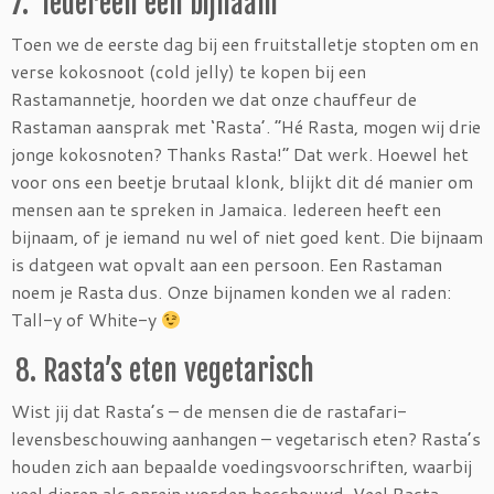
7. Iedereen een bijnaam
Toen we de eerste dag bij een fruitstalletje stopten om en
verse kokosnoot (cold jelly) te kopen bij een
Rastamannetje, hoorden we dat onze chauffeur de
Rastaman aansprak met ‘Rasta’. “Hé Rasta, mogen wij drie
jonge kokosnoten? Thanks Rasta!” Dat werk. Hoewel het
voor ons een beetje brutaal klonk, blijkt dit dé manier om
mensen aan te spreken in Jamaica. Iedereen heeft een
bijnaam, of je iemand nu wel of niet goed kent. Die bijnaam
is datgeen wat opvalt aan een persoon. Een Rastaman
noem je Rasta dus. Onze bijnamen konden we al raden:
Tall-y of White-y
8. Rasta’s eten vegetarisch
Wist jij dat Rasta’s – de mensen die de rastafari-
levensbeschouwing aanhangen – vegetarisch eten? Rasta’s
houden zich aan bepaalde voedingsvoorschriften, waarbij
veel dieren als onrein worden beschouwd. Veel Rasta-