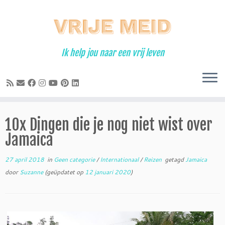
Ga
naar
inhoud
Ik help jou naar een vrij leven
10x Dingen die je nog niet wist over
Jamaica
27 april 2018
in
Geen categorie
/
Internationaal
/
Reizen
getagd
Jamaica
door
Suzanne
(geüpdatet op
12 januari 2020
)