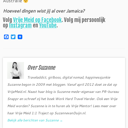
Australië
Hoeveel dingen wist jij al over Jamaica?
Volg
Vrije Meid op Facebook
. Volg mij persoonlijk
op
Instagram
en
YouTube
.
F
T
a
w
c
i
e
t
b
t
o
e
o
r
Over Suzanne
k
Traveladdict, girlboss, digital nomad, happinessjunkie
Suzanne begon in 2009 met bloggen. Vanaf april 2012 doet ze dat op
VrijeMeid.nl. Naast haar blog is Suzanne mede-eigenaar van PR-bureau
Snappr en schreef zij het boek Work Hard Travel Harder. Ook een Vrije
Meid worden? Suzanne is in te huren als Vrije Mentor! Lees meer over
haar Vrije Meid 1:1 Traject op SuzannevanDuijn.nl.
Bekijk alle berichten van Suzanne
→