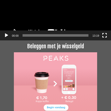
00:00
13:19
Beleggen met je wisselgeld