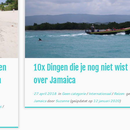
en
10x Dingen die je nog niet wist
n
over Jamaica
27 april 2018
in
Geen categorie
/
Internationaal
/
Reizen
ge
Jamaica
door
Suzanne
(geüpdatet op
12 januari 2020
)
es
/