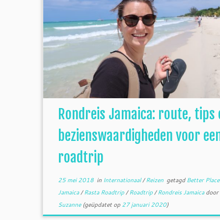
Rondreis Jamaica: route, tips 
bezienswaardigheden voor ee
roadtrip
25 mei 2018
in
Internationaal
/
Reizen
getagd
Better Plac
Jamaica
/
Rasta Roadtrip
/
Roadtrip
/
Rondreis Jamaica
door
Suzanne
(geüpdatet op
27 januari 2020
)