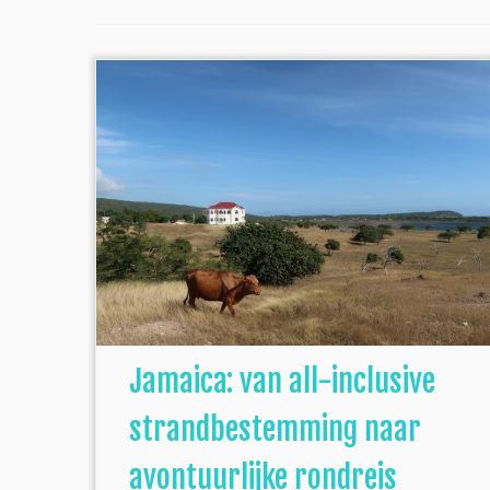
Jamaica: van all-inclusive
strandbestemming naar
avontuurlijke rondreis