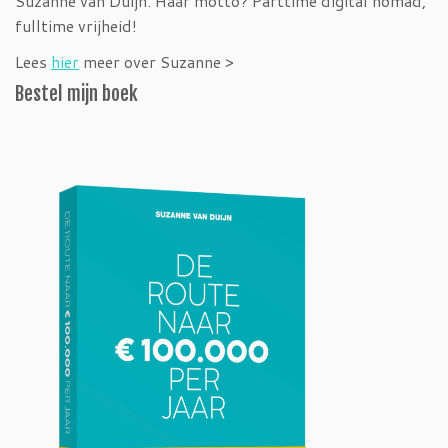
Suzanne van Duijn. Haar motto? Parttime digital nomad,
fulltime vrijheid!
Lees
hier
meer over Suzanne >
Bestel mijn boek