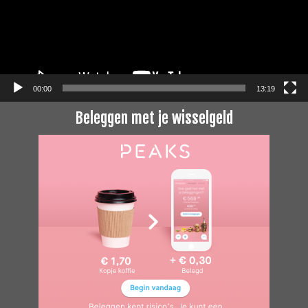
00:00
13:19
Beleggen met je wisselgeld