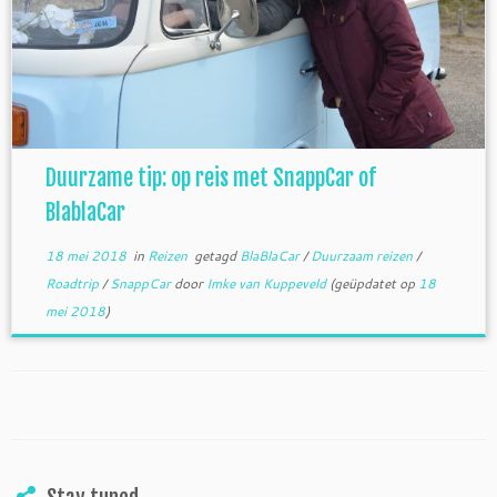
Duurzame tip: op reis met SnappCar of
BlablaCar
18 mei 2018
in
Reizen
getagd
BlaBlaCar
/
Duurzaam reizen
/
Roadtrip
/
SnappCar
door
Imke van Kuppeveld
(geüpdatet op
18
mei 2018
)