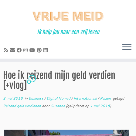
Ga
naar
inhoud
Ik help jou naar een vrij leven
Hoe ik reizend mijn geld verdien
1
[+vlog]
2 mei 2018
in
Business
/
Digital Nomad
/
Internationaal
/
Reizen
getagd
Reizend geld verdienen
door
Suzanne
(geüpdatet op
1 mei 2018
)