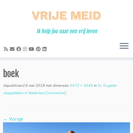
Ga
naar
inhoud
Ik help jou naar een vrij leven
boek
Gepubliceerd
6 mei 2018
met dimensies
5472 × 3648
in
5x Te gekke
slaapplekken in Nederland [+winactie!]
.
← Vorige