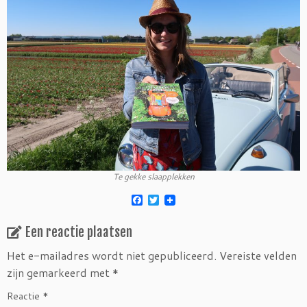
Te gekke slaapplekken
F
T
a
w
c
i
Een reactie plaatsen
e
t
b
t
o
e
Het e-mailadres wordt niet gepubliceerd.
Vereiste velden
o
r
zijn gemarkeerd met
*
k
Reactie
*