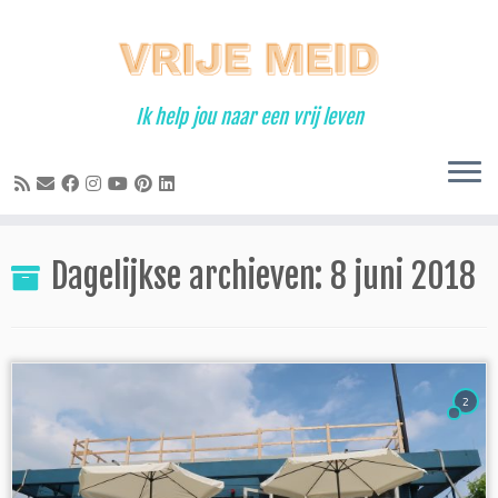
Ga
naar
inhoud
Ik help jou naar een vrij leven
Dagelijkse archieven:
8 juni 2018
2