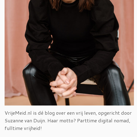
VrijeMeid.nl is dé blog over een vrij leven, opgericht door
Suzanne van Duijn. Haar motto? Parttime digital nomad,
fulltime vrijheid!