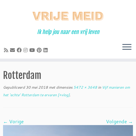
Ga
naar
inhoud
Ik help jou naar een vrij leven
Rotterdam
Gepubliceerd
30 mei 2018
met dimensies
5472 × 3648
in
Vijf manieren om
het ‘echte’ Rotterdam te ervaren [+vlog]
.
← Vorige
Volgende →