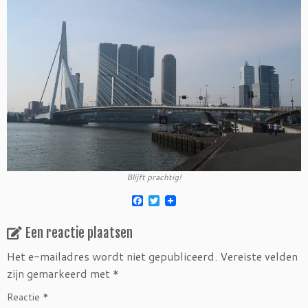
Blijft prachtig!
F
T
a
w
c
i
Een reactie plaatsen
e
t
b
t
o
e
Het e-mailadres wordt niet gepubliceerd.
Vereiste velden
o
r
zijn gemarkeerd met
*
k
Reactie
*