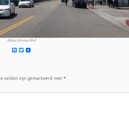
Abbot Kinney Blvd
F
T
a
w
c
i
e
t
b
t
o
e
o
r
te velden zijn gemarkeerd met
*
k