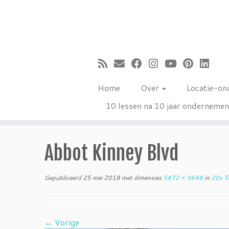
Ga
naar
inhoud
Home
Over
Locatie-on
10 lessen na 10 jaar onderneme
Abbot Kinney Blvd
Gepubliceerd
25 mei 2018
met dimensies
5472 × 3648
in
20x Ti
← Vorige