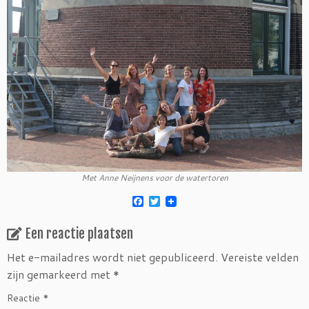
Met Anne Neijnens voor de watertoren
F
T
a
w
c
i
Een reactie plaatsen
e
t
b
t
o
e
Het e-mailadres wordt niet gepubliceerd.
Vereiste velden
o
r
zijn gemarkeerd met
*
k
Reactie
*