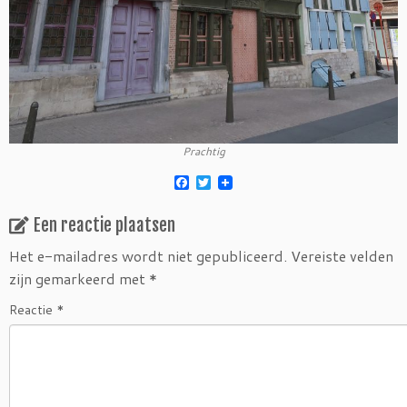
Prachtig
F
T
a
w
c
i
Een reactie plaatsen
e
t
b
t
o
e
Het e-mailadres wordt niet gepubliceerd.
Vereiste velden
o
r
zijn gemarkeerd met
*
k
Reactie
*