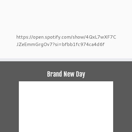
https://open.spotify.com/show/4QxL7wXF7C
JZeEmmGrgOv7?si=bfbb1fc974ca4d6f
Brand New Day