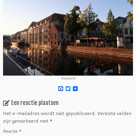
Vismarkt
F
T
a
w
c
i
Een reactie plaatsen
e
t
b
t
o
e
Het e-mailadres wordt niet gepubliceerd.
Vereiste velden
o
r
zijn gemarkeerd met
*
k
Reactie
*