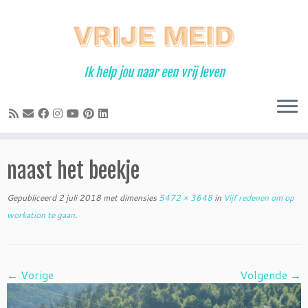
Ga
naar
inhoud
Ik help jou naar een vrij leven
naast het beekje
Gepubliceerd
2 juli 2018
met dimensies
5472 × 3648
in
Vijf redenen om op
workation te gaan
.
← Vorige
Volgende →