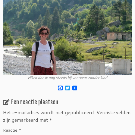
Hiken doe ik nog steeds bij voorkeur zonder kind
F
T
a
w
c
i
Een reactie plaatsen
e
t
b
t
o
e
Het e-mailadres wordt niet gepubliceerd.
Vereiste velden
o
r
zijn gemarkeerd met
*
k
Reactie
*