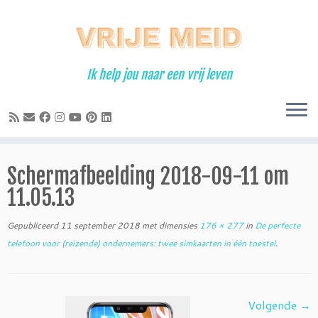
Ga
naar
inhoud
Ik help jou naar een vrij leven
Schermafbeelding 2018-09-11 om
11.05.13
Gepubliceerd
11 september 2018
met dimensies
176 × 277
in
De perfecte
telefoon voor (reizende) ondernemers: twee simkaarten in één toestel
.
Volgende →