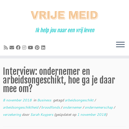
Ga
naar
inhoud
Ik help jou naar een vrij leven
Interview: ondernemer en
arbeidsongeschikt, hoe ga je daar
mee om?
8 november 2018
in
Business
getagd
arbeidsongeschikt
/
arbeidsongeschiktheid
/
broodfonds
/
ondernemer
/
ondernemerschap
/
verzekering
door
Sarah Kuypers
(geüpdatet op
1 november 2018
)