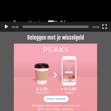
00:00
13:19
Beleggen met je wisselgeld