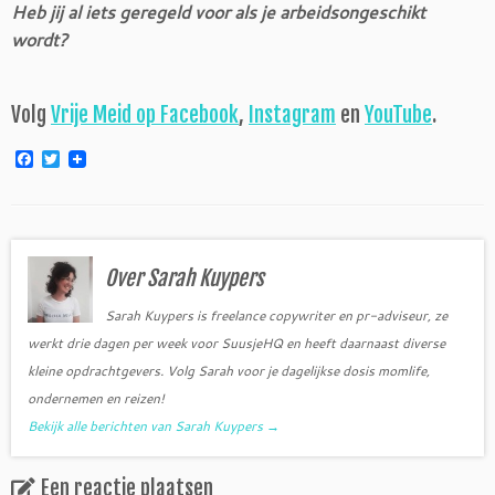
Heb jij al iets geregeld voor als je arbeidsongeschikt
wordt?
Volg
Vrije Meid op Facebook
,
Instagram
en
YouTube
.
F
T
a
w
c
i
e
t
b
t
o
e
o
r
Over Sarah Kuypers
k
Sarah Kuypers is freelance copywriter en pr-adviseur, ze
werkt drie dagen per week voor SuusjeHQ en heeft daarnaast diverse
kleine opdrachtgevers. Volg Sarah voor je dagelijkse dosis momlife,
ondernemen en reizen!
Bekijk alle berichten van Sarah Kuypers
→
Een reactie plaatsen