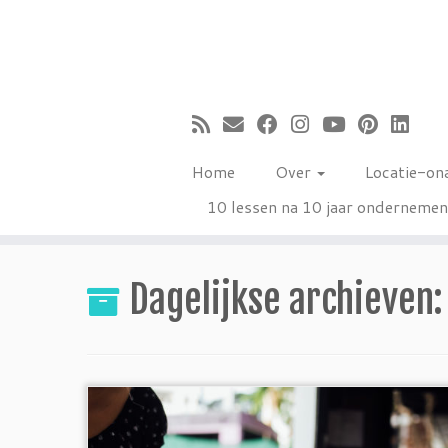
Ga
naar
inhoud
Home
Over
Locatie-on
10 lessen na 10 jaar onderneme
Dagelijkse archieven