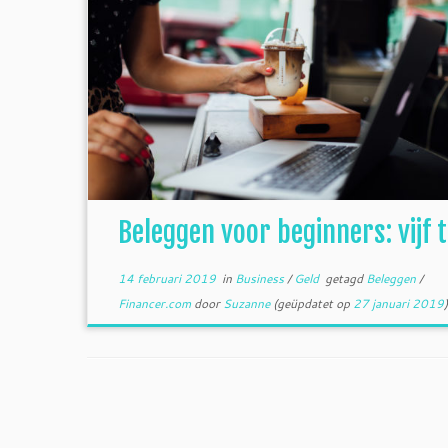
Beleggen voor beginners: vijf t
14 februari 2019
in
Business
/
Geld
getagd
Beleggen
/
Financer.com
door
Suzanne
(geüpdatet op
27 januari 2019
)