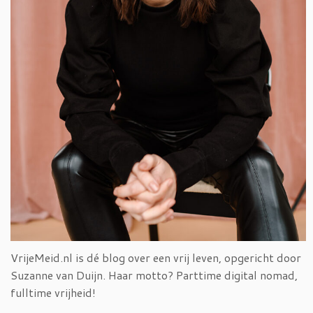
VrijeMeid.nl is dé blog over een vrij leven, opgericht door
Suzanne van Duijn. Haar motto? Parttime digital nomad,
fulltime vrijheid!