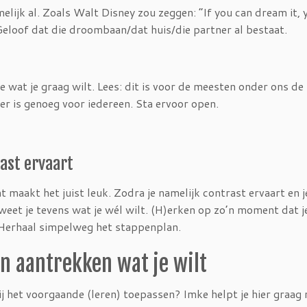
melijk al. Zoals Walt Disney zou zeggen: “If you can dream it, 
n. Geloof dat die droombaan/dat huis/die partner al bestaat.
 wat je graag wilt. Lees: dit is voor de meesten onder ons de
er is genoeg voor iedereen. Sta ervoor open.
rast ervaart
at maakt het juist leuk. Zodra je namelijk contrast ervaart en j
weet je tevens wat je wél wilt. (H)erken op zo’n moment dat je
 Herhaal simpelweg het stappenplan.
en aantrekken wat je wilt
rbij het voorgaande (leren) toepassen? Imke helpt je hier graa