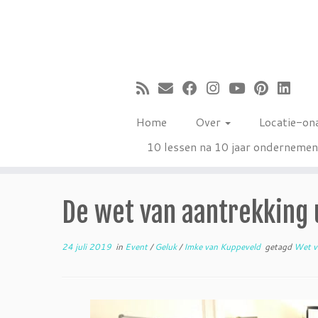
Ga
naar
inhoud
Home
Over
Locatie-on
10 lessen na 10 jaar onderneme
De wet van aantrekking u
24 juli 2019
in
Event
/
Geluk
/
Imke van Kuppeveld
getagd
Wet v