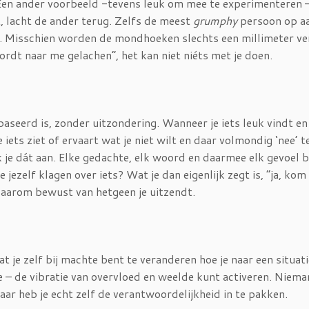
en ander voorbeeld -tevens leuk om mee te experimenteren –
t, lacht de ander terug. Zelfs de meest
grumphy
persoon op aa
n. Misschien worden de mondhoeken slechts een millimeter ve
ordt naar me gelachen”, het kan niet niéts met je doen.
aseerd is, zonder uitzondering. Wanneer je iets leuk vindt en
e iets ziet of ervaart wat je niet wilt en daar volmondig ‘nee’ 
ek je dát aan. Elke gedachte, elk woord en daarmee elk gevoel 
e jezelf klagen over iets? Wat je dan eigenlijk zegt is, “ja, ko
 daarom bewust van hetgeen je uitzendt.
je zelf bij machte bent te veranderen hoe je naar een situatie
tie – de vibratie van overvloed en weelde kunt activeren. Niem
daar heb je echt zelf de verantwoordelijkheid in te pakken.