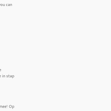
you can
e
 in stap
g mee! Op