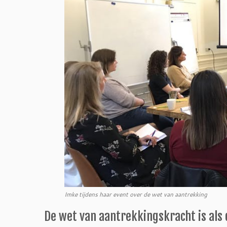
Imke tijdens haar event over de wet van aantrekking
De wet van aantrekkingskracht is als d