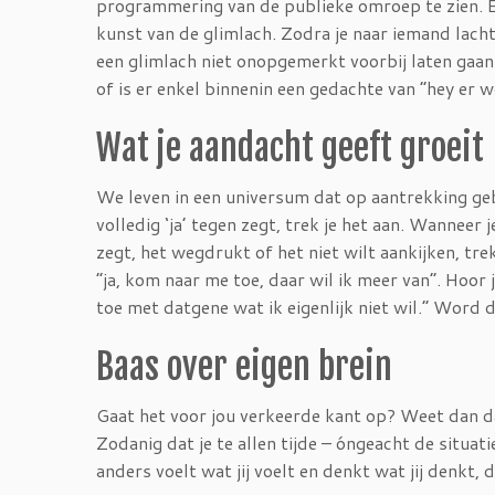
programmering van de publieke omroep te zien. E
kunst van de glimlach. Zodra je naar iemand lach
een glimlach niet onopgemerkt voorbij laten gaa
of is er enkel binnenin een gedachte van “hey er w
Wat je aandacht geeft groeit
We leven in een universum dat op aantrekking geb
volledig ‘ja’ tegen zegt, trek je het aan. Wanneer j
zegt, het wegdrukt of het niet wilt aankijken, tr
“ja, kom naar me toe, daar wil ik meer van”. Hoor j
toe met datgene wat ik eigenlijk niet wil.” Word
Baas over eigen brein
Gaat het voor jou verkeerde kant op? Weet dan dat 
Zodanig dat je te allen tijde – óngeacht de situa
anders voelt wat jij voelt en denkt wat jij denkt, 