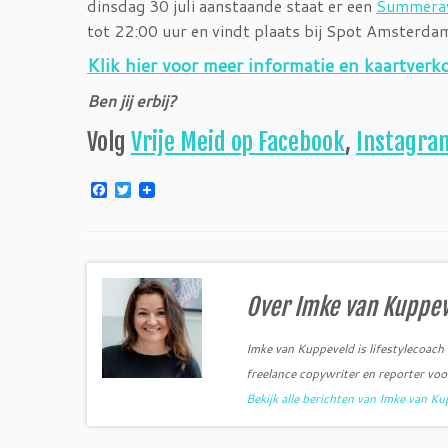
dinsdag 30 juli aanstaande staat er een
Summerav
tot 22:00 uur en vindt plaats bij Spot Amsterda
Klik hier voor meer informatie en kaartverk
Ben jij erbij?
Volg
Vrije Meid op Facebook
,
Instagra
F
T
a
w
c
i
e
t
b
t
o
e
o
r
k
Over Imke van Kuppe
Imke van Kuppeveld is lifestylecoach
freelance copywriter en reporter voo
Bekijk alle berichten van Imke van K