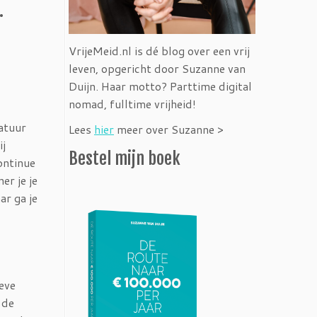
.
VrijeMeid.nl is dé blog over een vrij
leven, opgericht door Suzanne van
Duijn. Haar motto? Parttime digital
nomad, fulltime vrijheid!
natuur
Lees
hier
meer over Suzanne >
ij
Bestel mijn boek
ontinue
er je je
ar ga je
eve
 de