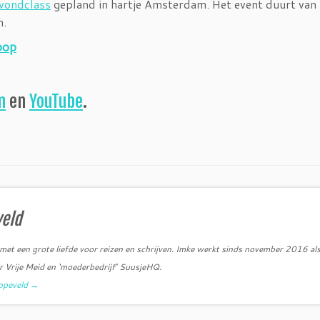
ondclass
gepland in hartje Amsterdam. Het event duurt van
m.
oop
m
en
YouTube
.
veld
 met een grote liefde voor reizen en schrijven. Imke werkt sinds november 2016 al
r Vrije Meid en ‘moederbedrijf’ SuusjeHQ.
uppeveld
→