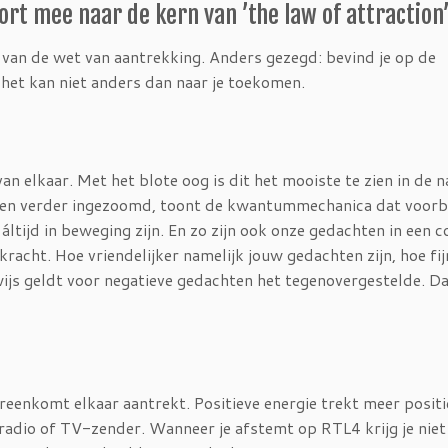
ort mee naar de kern van ’the law of attraction’
ie van de wet van aantrekking. Anders gezegd: bevind je op de
 het kan niet anders dan naar je toekomen.
an elkaar. Met het blote oog is dit het mooiste te zien in de 
ppen verder ingezoomd, toont de kwantummechanica dat voorb
tijd in beweging zijn. En zo zijn ook onze gedachten in een c
acht. Hoe vriendelijker namelijk jouw gedachten zijn, hoe fijn
rwijs geldt voor negatieve gedachten het tegenovergestelde. Da
reenkomt elkaar aantrekt. Positieve energie trekt meer positi
n radio of TV-zender. Wanneer je afstemt op RTL4 krijg je niet