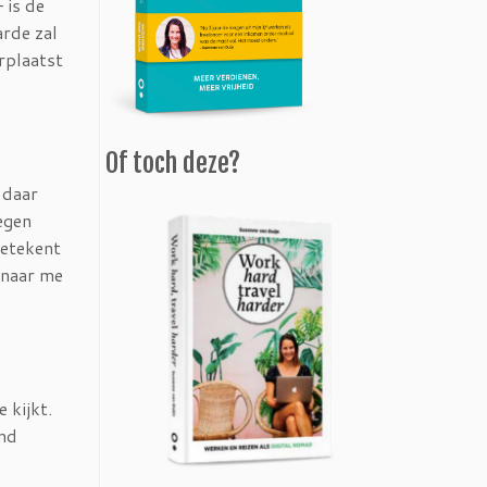
 is de
rde zal
rplaatst
Of toch deze?
 daar
tegen
betekent
m naar me
 kijkt.
and