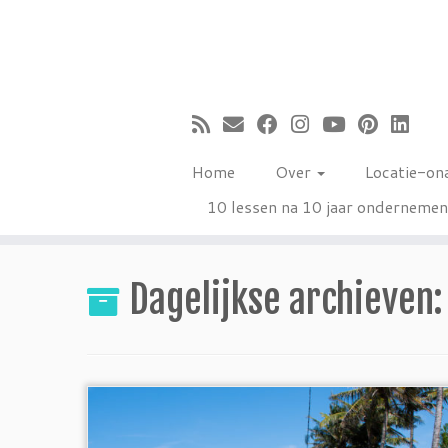
Ga
naar
inhoud
Home
Over
Locatie-on
10 lessen na 10 jaar onderneme
Dagelijkse archieven