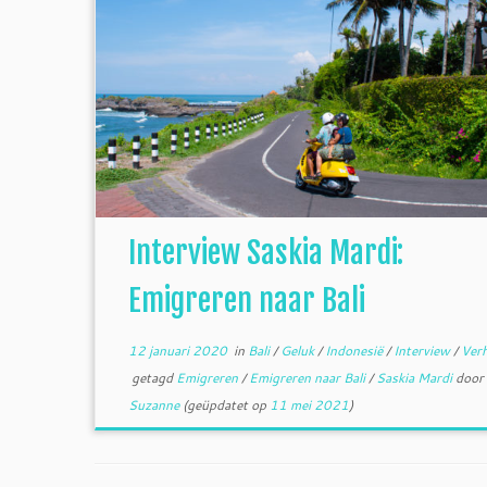
Interview Saskia Mardi:
Emigreren naar Bali
12 januari 2020
in
Bali
/
Geluk
/
Indonesië
/
Interview
/
Verh
getagd
Emigreren
/
Emigreren naar Bali
/
Saskia Mardi
door
Suzanne
(geüpdatet op
11 mei 2021
)