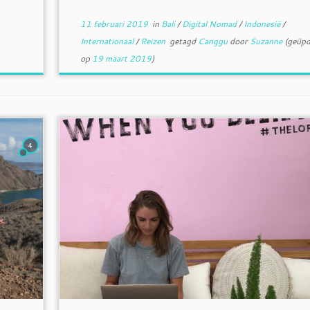
11 februari 2019
in
Bali
/
Digital Nomad
/
Indonesië
/
Internationaal
/
Reizen
getagd
Canggu
door
Suzanne
(geüpd
op
19 maart 2019
)
4