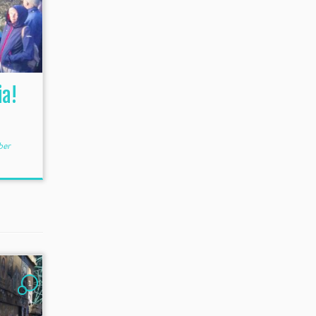
a!
ber
1