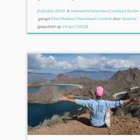
8 oktober 2019
in
Indonesië
/
Interview
/
Lombok
/
Surfen
getagd
Eline Mulders
/
Heartbeach Lombok
door
Suzanne
(geüpdatet op
14 april 2022
)