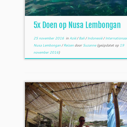
5x Doen op Nusa Lembongan
25 november 2016
in
Azië
/
Bali
/
Indonesië
/
Internationaa
Nusa Lembongan
/
Reizen
door
Suzanne
(geüpdatet op
19
november 2016
)