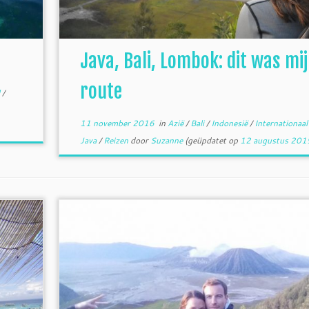
Java, Bali, Lombok: dit was mi
route
l
/
11 november 2016
in
Azië
/
Bali
/
Indonesië
/
Internationaa
Java
/
Reizen
door
Suzanne
(geüpdatet op
12 augustus 201