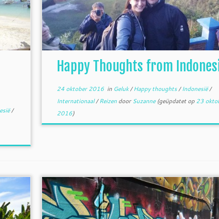
Happy Thoughts from Indonesi
24 oktober 2016
in
Geluk
/
Happy thoughts
/
Indonesië
/
Internationaal
/
Reizen
door
Suzanne
(geüpdatet op
23 okto
esië
/
2016
)