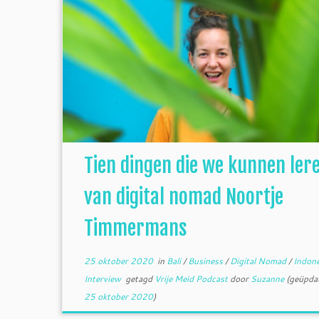
Tien dingen die we kunnen ler
van digital nomad Noortje
Timmermans
25 oktober 2020
in
Bali
/
Business
/
Digital Nomad
/
Indon
Interview
getagd
Vrije Meid Podcast
door
Suzanne
(geüpdat
25 oktober 2020
)