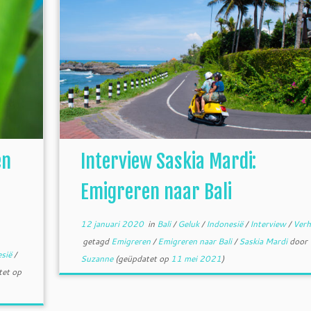
en
Interview Saskia Mardi:
Emigreren naar Bali
12 januari 2020
in
Bali
/
Geluk
/
Indonesië
/
Interview
/
Verh
getagd
Emigreren
/
Emigreren naar Bali
/
Saskia Mardi
door
esië
/
Suzanne
(geüpdatet op
11 mei 2021
)
et op