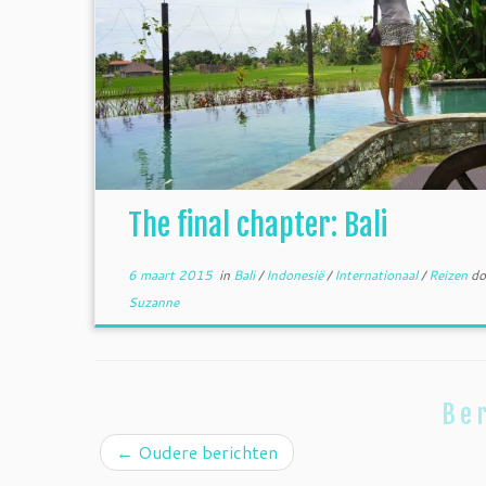
The final chapter: Bali
6 maart 2015
in
Bali
/
Indonesië
/
Internationaal
/
Reizen
do
Suzanne
Ber
←
Oudere berichten