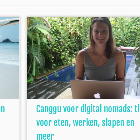
en
Canggu voor digital nomads: t
voor eten, werken, slapen en
meer