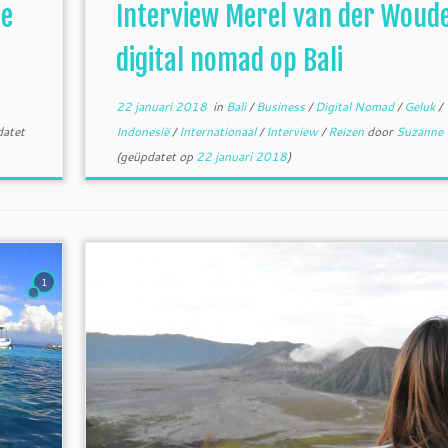
je
Interview Merel van der Woude
digital nomad op Bali
22 januari 2018
in
Bali
/
Business
/
Digital Nomad
/
Geluk
/
atet
Indonesië
/
Internationaal
/
Interview
/
Reizen
door
Suzanne
(geüpdatet op
22 januari 2018
)
1