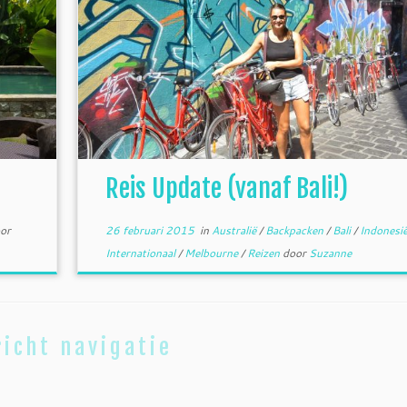
Reis Update (vanaf Bali!)
or
26 februari 2015
in
Australië
/
Backpacken
/
Bali
/
Indonesi
Internationaal
/
Melbourne
/
Reizen
door
Suzanne
icht navigatie