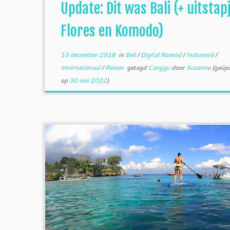
Update: Dit was Bali (+ uitstap
Flores en Komodo)
13 december 2018
in
Bali
/
Digital Nomad
/
Indonesië
/
Internationaal
/
Reizen
getagd
Canggu
door
Suzanne
(geüpd
op
30 mei 2022
)