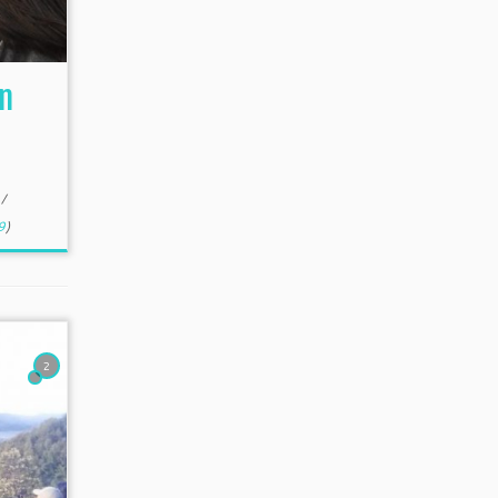
jn
l
/
9
)
2