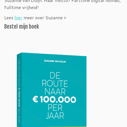
Suzanne van Duijn. Haar motto? Parttime digital nomad,
fulltime vrijheid!
Lees
hier
meer over Suzanne >
Bestel mijn boek