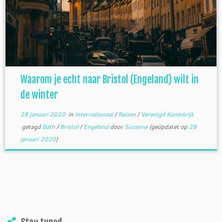
Waarom je echt naar Bristol (Engeland) wilt in
de winter
28 januari 2020
in
Internationaal
/
Reizen
/
Verenigd Koninkrijk
getagd
Bath
/
Bristol
/
Engeland
door
Suzanne
(geüpdatet op
28
januari 2020
)