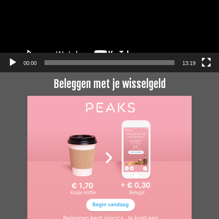
00:00
13:19
Beleggen met je wisselgeld