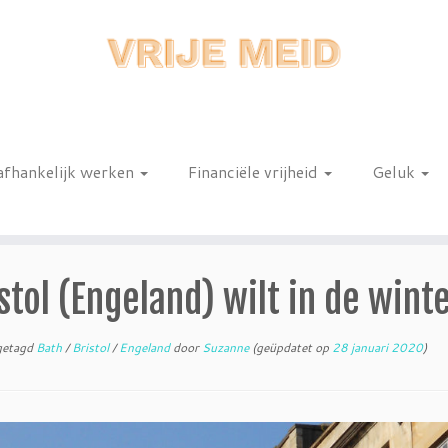
afhankelijk werken
Financiële vrijheid
Geluk
n
tol (Engeland) wilt in de wint
etagd
Bath
/
Bristol
/
Engeland
door
Suzanne
(geüpdatet op
28 januari 2020
)