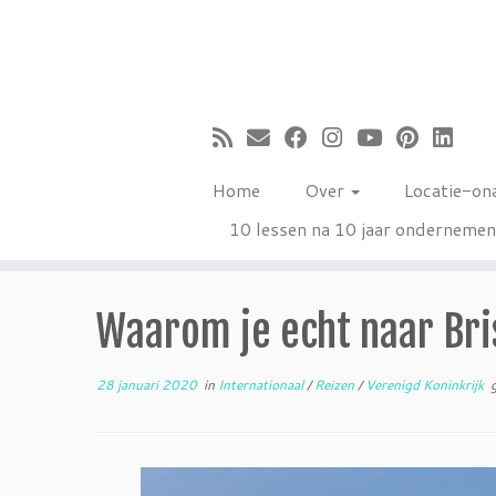
Ga
naar
inhoud
Home
Over
Locatie-on
10 lessen na 10 jaar onderneme
Waarom je echt naar Bris
28 januari 2020
in
Internationaal
/
Reizen
/
Verenigd Koninkrijk
g