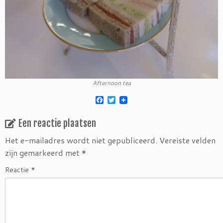
Afternoon tea
F
T
a
w
c
i
Een reactie plaatsen
e
t
b
t
o
e
Het e-mailadres wordt niet gepubliceerd.
Vereiste velden
o
r
zijn gemarkeerd met
*
k
Reactie
*