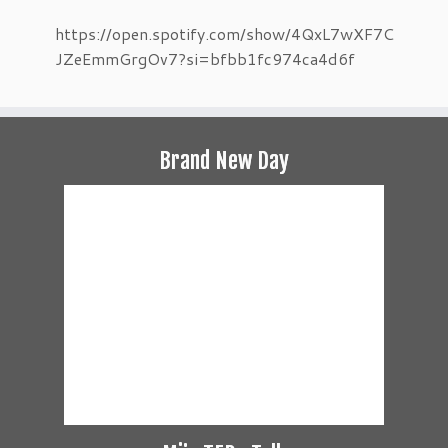
https://open.spotify.com/show/4QxL7wXF7C
JZeEmmGrgOv7?si=bfbb1fc974ca4d6f
Brand New Day